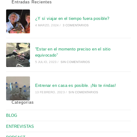
Entradas Recientes
¿Y sí viajar en el tiempo fuera posible?
4 MARZO, 2024
/
3 COMENTARIOS
“Estar en el momento preciso en el sitio
equivocado”
5 JULIO, 2023
/
SIN COMENTARIOS
Entrenar en casa es posible. ¡No te rindas!
13 FEBRERO, 2023
/
SIN COMENTARIOS
Categorías
BLOG
ENTREVISTAS