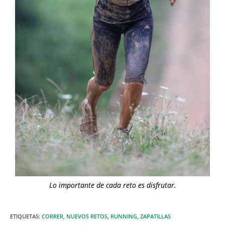
Lo importante de cada reto es disfrutar.
ETIQUETAS
:
CORRER
,
NUEVOS RETOS
,
RUNNING
,
ZAPATILLAS