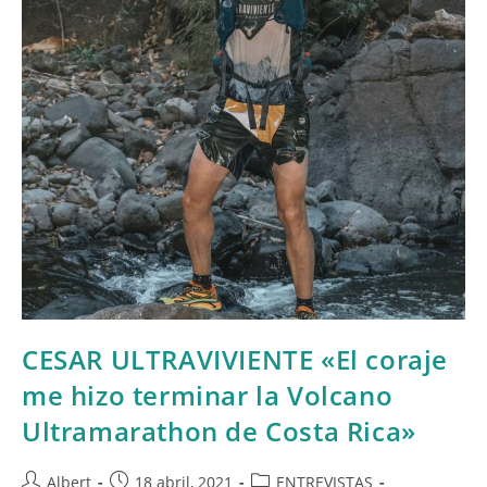
CESAR ULTRAVIVIENTE «El coraje
me hizo terminar la Volcano
Ultramarathon de Costa Rica»
Autor
Publicación
Categoría
Albert
18 abril, 2021
ENTREVISTAS