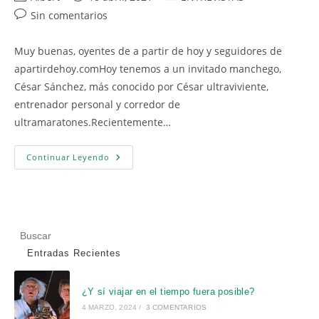
de
de
de
Comentarios
Sin comentarios
la
la
la
de
entrada:
entrada:
entrada:
la
Muy buenas, oyentes de a partir de hoy y seguidores de
entrada:
apartirdehoy.comHoy tenemos a un invitado manchego,
César Sánchez, más conocido por César ultraviviente,
entrenador personal y corredor de
ultramaratones.Recientemente…
CESAR
Continuar Leyendo
ULTRAVIVIENTE
«El
Coraje
Me
Hizo
Terminar
La
Pul
Volcano
Ultramarathon
Es
Entradas Recientes
De
pa
Costa
Rica»
cer
¿Y sí viajar en el tiempo fuera posible?
el
4 MARZO, 2024
/
3 COMENTARIOS
pan