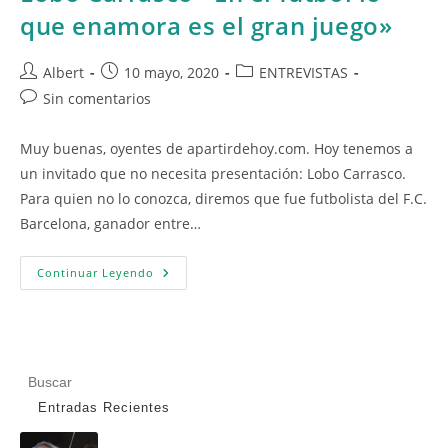
que enamora es el gran juego»
Autor
Publicación
Categoría
Albert
10 mayo, 2020
ENTREVISTAS
de
de
de
Comentarios
Sin comentarios
la
la
la
de
entrada:
entrada:
entrada:
la
Muy buenas, oyentes de apartirdehoy.com. Hoy tenemos a
entrada:
un invitado que no necesita presentación: Lobo Carrasco.
Para quien no lo conozca, diremos que fue futbolista del F.C.
Barcelona, ganador entre…
Lobo
Continuar Leyendo
Carrasco
«En
El
Fútbol
Lo
Que
Enamora
Pul
Es
El
Es
Entradas Recientes
Gran
pa
Juego»
cer