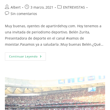
Autor
Publicación
Categoría
Albert
3 marzo, 2021
ENTREVISTAS
de
de
de
Comentarios
Sin comentarios
la
la
la
de
entrada:
entrada:
entrada:
la
Muy buenas, oyentes de apartirdehoy.com. Hoy tenemos a
entrada:
una invitada de periodismo deportivo. Belén Zurita,
Presentadora de deporte en el canal #vamos de
movistar.Pasamos ya a saludarla ;Muy buenas Belén.¿Qué…
BELÉN
Continuar Leyendo
ZURITA
«En
El
Periodismo
Deportivo
Hay
Mujeres
Que
Solo
Están
Por
Su
Físico»