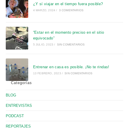
¿Y sí viajar en el tiempo fuera posible?
el
4 MARZO, 2024
/
3 COMENTARIOS
pan
de
bú
“Estar en el momento preciso en el sitio
equivocado”
5 JULIO, 2023
/
SIN COMENTARIOS
Entrenar en casa es posible. ¡No te rindas!
13 FEBRERO, 2023
/
SIN COMENTARIOS
Categorías
BLOG
ENTREVISTAS
PODCAST
REPORTAJES