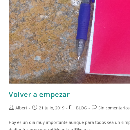
Volver a empezar
Autor
Publicación
Categoría
Comentarios
Albert
21 julio, 2019
BLOG
Sin comentarios
de
de
de
de
la
la
la
la
Hoy es un día muy importante aunque para todos sea un simp
entrada:
entrada:
entrada:
entrada:
dediqué a preparar mi Mountain Bike para…