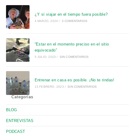
pa
cer
¿Y sí viajar en el tiempo fuera posible?
el
4 MARZO, 2024
/
3 COMENTARIOS
pan
de
bú
“Estar en el momento preciso en el sitio
equivocado”
5 JULIO, 2023
/
SIN COMENTARIOS
Entrenar en casa es posible. ¡No te rindas!
13 FEBRERO, 2023
/
SIN COMENTARIOS
Categorías
BLOG
ENTREVISTAS
PODCAST