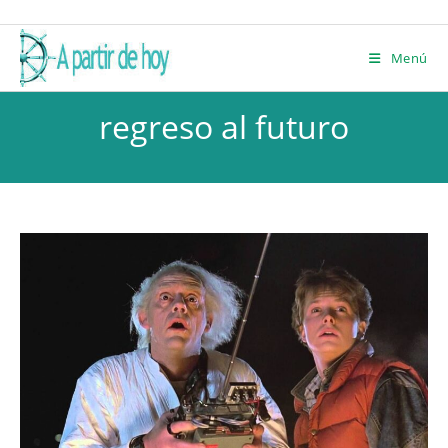
Ir
ALBERT NAVAS
al
Menú
contenido
regreso al futuro